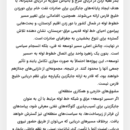
بندر عقبه اردن در دریای سرخ و بانیاس سوریه در دریای مدیترانه، با
هدف ایجاد پایانه‌های جایگزین برای صادرات نفت خام برای دورزدن
خلیج فارس ارائه می‌شوند. همچنین، اقداماتی برای تغییر مسیر
خطوط لوله در شمال کشور با دور زدن اقلیم کردستان، و بحث‌هایی
پیرامون احیای خط لوله قدیمی عراق-عربستان، نشان دهنده تلاش
گسترده برای تنوع بخشیدن به جغرافیای صادرات است
.
در نهایت، چالش اصلی مسیر توسعه نه فنی، بلکه انسجام سیاسی
است. بدون یک راهبرد واحد برای اتصال خطوط لوله به «مسیر
توسعه»، این پروژه‌ها احتمالاً به صورت موازی تکامل یابند و تأثیر
جمعی آنها را محدود کنند. در نتیجه، مجموعه‌ای از دارایی‌های جداازهم
خواهند بود، که قادر به ارائه جایگزین یکپارچه برای نظم دریایی خلیج
فارس نیست
.
مشوق‌های خارجی و همکاری منطقه‌ای
اگر «مسیر توسعه» عراق و شبکه خط لوله مرتبط با آن به عنوان
جایگزینی برای آسیب‌پذیری گلوگاه‌های نفتی معرفی شود، پیامد‌های
آن فراتر از زیرساخت‌ها، به سیاست‌های منطقه‌ای نیز گسترش خواهد
یافت. برخلاف مسیر‌های دریایی که می‌توان از طریق حضور نیروی
دریایی امنیت آنها را تأمین کرد، ترانزیت زمینی به نظم داخلی پایدار و