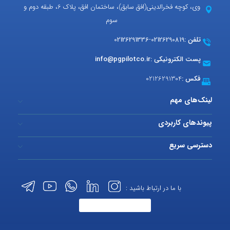
وی، کوچه فخرالدینی(افق سابق)، ساختمان افق، پلاک 6، طبقه دوم و
سوم
تلفن :
02126290819
-
02126291336
پست الکترونیکی :
info@pgpilotco.ir
فکس :
02126291304
لینک‌های مهم
پیوندهای کاربردی
دسترسی سریع
با ما در ارتباط باشید :