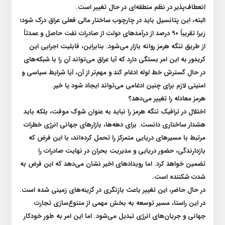
انعطاف‌پذیر در نظم منطقه‌ای در حال تغییر است
.
البته، این پتانسیل باید در چارچوب ساختار مالی فعلی عراق درک شود؛
زیرا تقریباً ۹۰ درصد از درآمد‌های دولت از صادرات نفت حاصل و عمدتاً
از طریق تنگه هرمز روانه بازار می‌شود. بنابراین، قابلیت اجرایی این
کریدور به این امر بستگی دارد که آیا عراق می‌تواند آن را با شبکه‌های
در حال گسترش خط لوله ادغام کند و مهم‌تر از آن، آیا شرایط سیاسی و
امنیتی لازم برای چنین ادغامی می‌تواند ایجاد شود یا خیر
.
هرمز معادله را تغییر می‌دهد؟
اختلال در ترافیک تنگه هرمز را نباید به عنوان شوک موقت، بلکه باید
هشدار ساختاری دانست. برای دهه‌ها، بازار‌های جهانی انرژی خطرات
مرتبط با مسیر‌های دریایی متمرکز را تحمل کرده‌اند، با این فرض که
بازدارندگی، حضور دریایی و مدیریت بحران در نهایت صادرات را
تضمین خواهد کرد. اما رویداد‌های اخیر نشان می‌دهد که این فرض به
شدت شکننده است
.
در حال حاضر، این تغییر باعث بازنگری در گزینه‌های زمینی شده است.
در این راستا، مسیر توسعه به بخش مهمی از متنوع‌سازی تجارت
جهانی و جریان‌های انرژی تبدیل می‌شود. اما این امر به طور خودکار