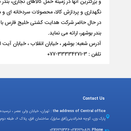
نگهداری و پردازش کالا، محصولات سردخانه ای و مس
بندر بوشهر، ارائه می نماید.
آدرس شعبه: بوشهر ، خیابان انقلاب ، خیابان آیت الله
تلفن : 3-33334271-077
Contact Us
the address of Central office :
تهران، خیابان ولی عصر ، نرسیده ب
پارک وی، کوچه فخرالدینی(افق سابق)، ساختمان افق، پلاک 6، طبقه دوم و سوم
02126291336
-
02126290819
Phone :