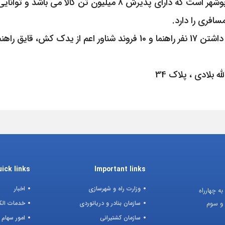
و بزرگترین آنها در زمینه حمل کالاهای تجاری، بندر بوشهر است که دار
افری را دارد.
در حال حاضر شرکت هدایت کشتی خلیج فارس با داشتن 17 نفر راهنما و 10 ف
 بلادی ، پلاک 34
ick links
Important links
وزارت راه و شهرسازی
اخبار
ه چهارراه
سازمان بنادر و دریانوردی
خدمات الک
سازمان کشتیرانی
امور سهام 