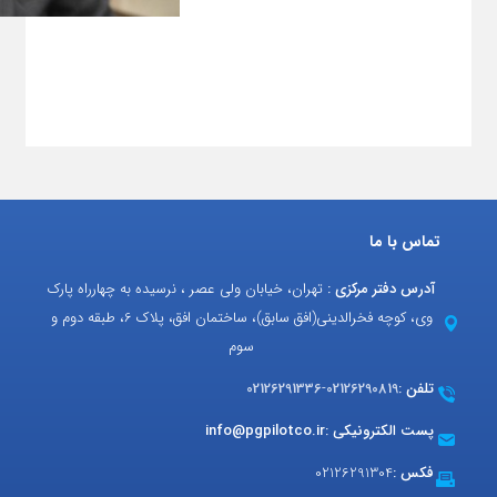
تماس با ما
آدرس دفتر مرکزی :
تهران، خیابان ولی عصر ، نرسیده به چهارراه پارک
وی، کوچه فخرالدینی(افق سابق)، ساختمان افق، پلاک 6، طبقه دوم و
سوم
تلفن :
02126290819
-
02126291336
پست الکترونیکی :
info@pgpilotco.ir
فکس :
02126291304