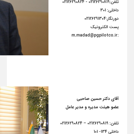
تلفن:02126290819 - 02126290824
داخلی: 301
دورنگار:02126291304
پست الکترونیک
:m.madad@pgpilotco.ir
آقای دکتر حسین صاحبی
عضو هیئت مدیره و مدیر عامل
تلفن: 02126290819 – 02126290824
داخلی 134- 101