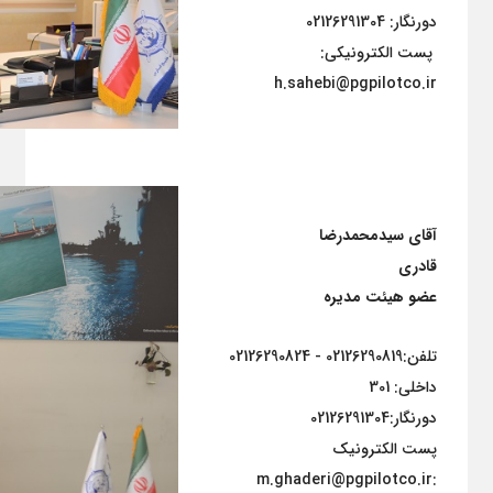
دورنگار: 02126291304
پست الکترونیکی:
h.sahebi@pgpilotco.ir
آقای سیدمحمدرضا
قادری
عضو هیئت مدیره
تلفن:02126290819 - 02126290824
داخلی: 301
دورنگار:02126291304
پست الکترونیک
:m.ghaderi@pgpilotco.ir