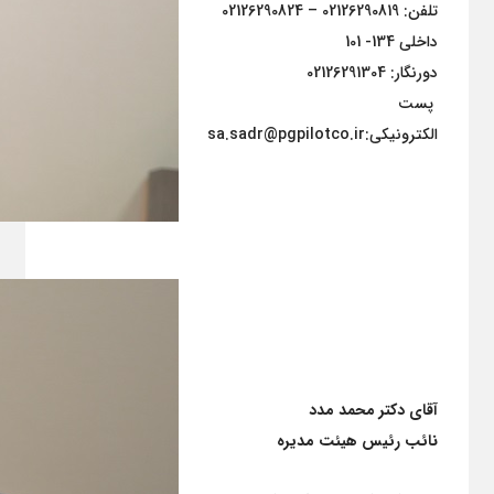
تلفن: 02126290819 – 02126290824
داخلی 134- 101
دورنگار: 02126291304
پست
الکترونیکی:sa.sadr@pgpilotco.ir
آقای دکتر محمد مدد
نائب رئیس هیئت مدیره