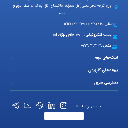
وی، کوچه فخرالدینی(افق سابق)، ساختمان افق، پلاک 6، طبقه دوم و
سوم
تلفن :
02126290819
-
02126291336
پست الکترونیکی :
info@pgpilotco.ir
فکس :
02126291304
لینک‌های مهم
پیوندهای کاربردی
دسترسی سریع
با ما در ارتباط باشید :