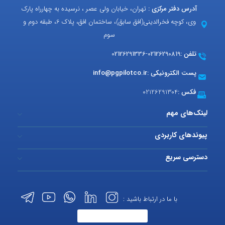
آدرس دفتر مرکزی :
تهران، خیابان ولی عصر ، نرسیده به چهارراه پارک
وی، کوچه فخرالدینی(افق سابق)، ساختمان افق، پلاک 6، طبقه دوم و
سوم
تلفن :
02126290819
-
02126291336
پست الکترونیکی :
info@pgpilotco.ir
فکس :
02126291304
لینک‌های مهم
پیوندهای کاربردی
دسترسی سریع
با ما در ارتباط باشید :