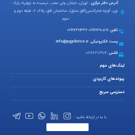
آدرس دفتر مرکزی :
تهران، خیابان ولی عصر ، نرسیده به چهارراه پارک
وی، کوچه فخرالدینی(افق سابق)، ساختمان افق، پلاک 6، طبقه دوم و
سوم
تلفن :
02126290819
-
02126291336
پست الکترونیکی :
info@pgpilotco.ir
فکس :
02126291304
لینک‌های مهم
پیوندهای کاربردی
دسترسی سریع
با ما در ارتباط باشید :