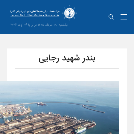
یکشنبه, 18 مرداد 1405 برابر با 09 اوت 2026
بندر شهید رجایی