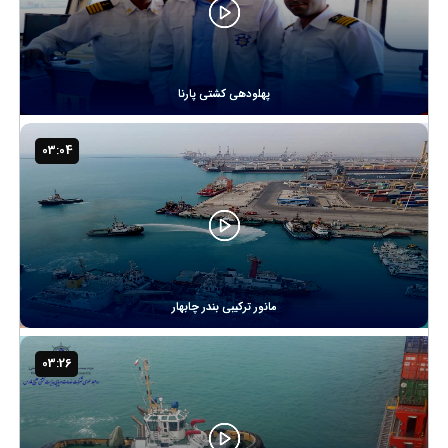
پهلودهی کشتی پارنا
03:04
مانور ترکیبی بندر چابهار
03:26