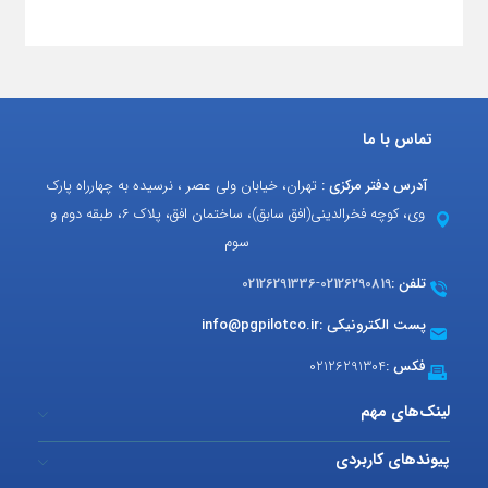
تماس با ما
آدرس دفتر مرکزی :
تهران، خیابان ولی عصر ، نرسیده به چهارراه پارک
وی، کوچه فخرالدینی(افق سابق)، ساختمان افق، پلاک 6، طبقه دوم و
سوم
تلفن :
02126290819
-
02126291336
پست الکترونیکی :
info@pgpilotco.ir
فکس :
02126291304
لینک‌های مهم
پیوندهای کاربردی