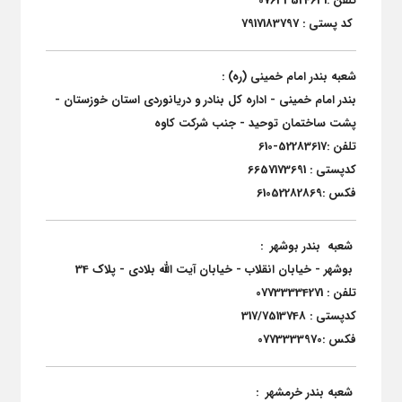
تلفن :07633524631
کد پستی : 7917183797
شعبه بندر امام خمینی (ره) :
بندر امام خمینی - اداره کل بنادر و دریانوردی استان خوزستان -
پشت ساختمان توحید - جنب شرکت کاوه
تلفن :52283617-610
کدپستی : 6657173691
فکس :61052282869
شعبه بندر بوشهر :
بوشهر - خیابان انقلاب - خیابان آیت الله بلادی - پلاک 34
تلفن : 07733334271
کدپستی : 317/7513748
فکس :0773333970
شعبه بندر خرمشهر :