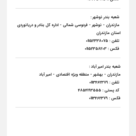
شعبه بندر نوشهر :
مازندران - نوشهر - فردوسی شمالی - اداره کل بنادر و دریانوردی
استان مازندران
تلفن : 01152338075
فکس : 01152358203
شعبه بندر امیر آباد :
مازندران - بهشهر - منطقه ویژه اقتصادی - امیر آباد
تلفن : 0113462379
کد پستی : 4854193555
فکس : 0113462379