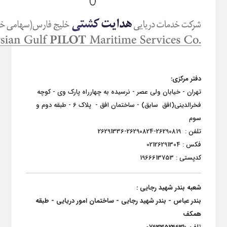
دفتر مرکزی:
تهران - خیابان ولی عصر - نرسیده به چهارراه پارک وی - کوچه
فخرالدینی(افق سابق) - ساختمان افق - پلاک 6 - طبقه دوم و
سوم
تلفن : 26290819-26290824-26291336
فکس : 02126291304
کدپستی : 1966613753
شعبه بندر شهید رجایی :
بندر عباس - بندر شهید رجایی - ساختمان امور دریایی - طبقه
همکف