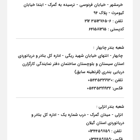
خرمشهر - خیابان فردوسی - نرسیده به گمرک - ابتدا خیابان
کیومرث - پلاک 94
تلفن : 6-3513765 312
کدپستی : 641581315
شعبه بندر چابهار :
چابهار - انتهای خیابان شهید ریگی - اداره کل بنادر و دریانوردی
استان سیستان و بلوچستان ساختمان دفتر نمایندگی کارگزارن
دریایی بندری (قرنطینه سابق)
تلفن :05435331930
فکس: 05435321932
شعبه بندر انزلی :
انزلی - میدان گمرک - درب شماره یک - اداره کل بنادر و
دریانوردی استان گیلان
تلفن : 0134459759
فکس :0134459759