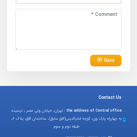
Save
Contact Us
the address of Central office :
تهران، خیابان ولی عصر ، نرسیده
به چهارراه پارک وی، کوچه فخرالدینی(افق سابق)، ساختمان افق، پلاک 6،
طبقه دوم و سوم