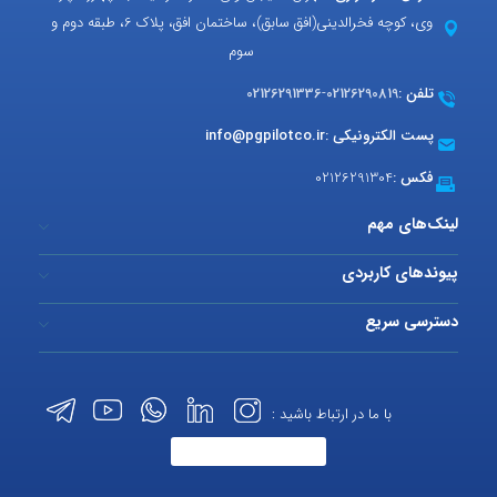
وی، کوچه فخرالدینی(افق سابق)، ساختمان افق، پلاک 6، طبقه دوم و
سوم
تلفن :
02126290819
-
02126291336
پست الکترونیکی :
info@pgpilotco.ir
فکس :
02126291304
لینک‌های مهم
پیوندهای کاربردی
دسترسی سریع
با ما در ارتباط باشید :