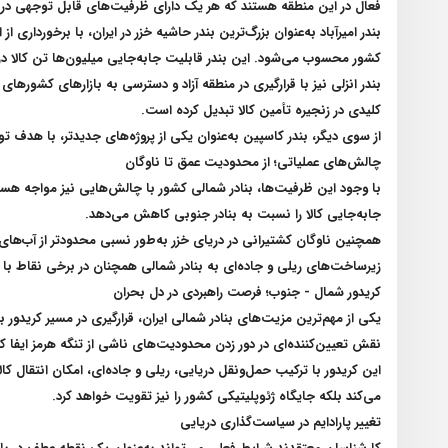
فعال در این منطقه هستند که هر یک دارای ظرفیت‌های قابل توجهی در حو
بندر امیرآباد به‌عنوان بزرگ‌ترین بندر حاشیه خزر در ایران، با برخورد
کشور محسوب می‌شود. این بندر قابلیت جابه‌جایی میلیون‌ها تن کالا در 
بندر انزلی نیز با قرارگیری در منطقه آزاد و دسترسی به بازارهای کشوره
کلیدی در زنجیره تأمین کالا تبدیل کرده است
.
از سوی دیگر، بندر کاسپین به‌عنوان یکی از پروژه‌های جدیدتر، با هدف توس
چالش‌های عملیاتی؛ از محدودیت عمق تا ناوگان
با وجود این ظرفیت‌ها، بنادر شمالی کشور با چالش‌هایی نیز مواجه هس
جابه‌جایی کالا را نسبت به بنادر جنوبی کاهش می‌دهد
.
همچنین ناوگان کشتیرانی در دریای خزر به‌طور نسبی محدودتر از آب‌های
زیرساخت‌های ریلی و جاده‌ای به بنادر شمالی همچنان در برخی نقاط با
کریدور شمال - جنوب؛ فرصت راهبردی در دل بحران
یکی از مهم‌ترین مزیت‌های بنادر شمالی ایران، قرارگیری در مسیر کریدور
نقش تعیین‌کننده‌ای در دور زدن محدودیت‌های ناشی از تنگه هرمز ایفا کن
این کریدور با ترکیب حمل‌ونقل دریایی، ریلی و جاده‌ای، امکان انتقال ک
می‌کند بلکه جایگاه ژئوپلیتیکی کشور را نیز تقویت خواهد کرد
.
تغییر پارادایم در سیاست‌گذاری دریایی