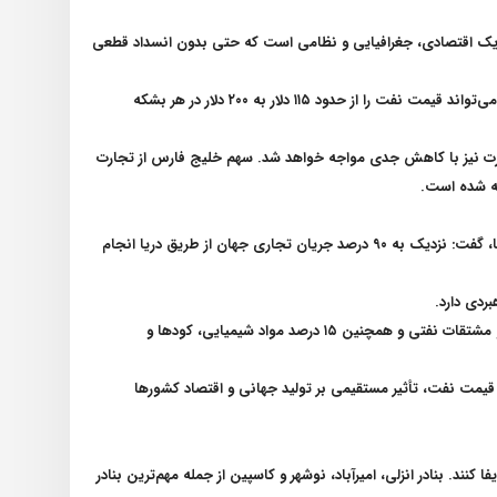
تراتژیک اقتصادی، جغرافیایی و نظامی است که حتی بدون انسداد قطعی
وی افزود: اگر سناریوی انسداد کامل در تنگه هرمز رخ دهد، بین ۲۰ تا ۳۰ درصد حامل‌های انرژی مورد مصرف جهان دچار اختلال جدی خواهد شد و این مسئله می‌تواند قیمت نفت را از حدود ۱۱۵ دلار به ۲۰۰ دلار در هر بشکه
تجارت نیز با کاهش جدی مواجه خواهد شد. سهم خلیج فارس از تجارت
.
در همین راستا، حسن بیک‌محمدلو، رئیس سابق کمیته توسعه دریامحور مجمع تشخیص مصلحت نظام نیز با اشاره به وابستگی شدید تجارت جهانی به دریا، گفت: نزدیک به ۹۰ درصد جریان تجاری جهان از طریق دریا انجام
ردی دارد
.
بیک‌محمدلو با اشاره به عبور روزانه حدود ۲۰ میلیون بشکه نفت از تنگه هرمز تأکید کرد: اهمیت این تنگه به‌گونه‌ای است که حدود ۲۰ درصد نفت خام جهان و مشتقات نفتی و همچنین ۱۵ درصد مواد شیمیایی، کودها و
ونه تغییر در قیمت نفت، تأثیر مستقیمی بر تولید جهانی و اقتصاد کشورها
. بنادر انزلی، امیرآباد، نوشهر و کاسپین از جمله مهم‌ترین بنادر