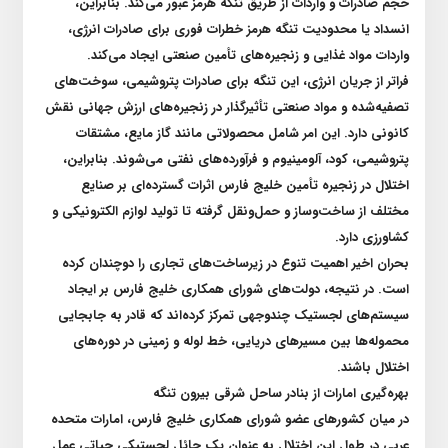
حجم صادرات و واردات از طریق تنگه هرمز عبور می‌کند. بنابراین،
انسداد یا محدودیت تنگه هرمز خطرات فوری برای صادرات انرژی،
واردات مواد غذایی و زنجیره‌های تأمین صنعتی ایجاد می‌کند
.
فراتر از جریان انرژی، این تنگه برای صادرات پتروشیمی، سوخت‌های
تصفیه‌شده و مواد صنعتی تأثیرگذار در زنجیره‌های ارزش جهانی نقش
کانونی دارد. این امر شامل محصولاتی مانند گاز مایع، مشتقات
پتروشیمی، کود، آلومینیوم و فرآورده‌های نفتی می‌شوند. بنابراین،
اختلال در زنجیره تأمین خلیج فارس اثرات گسترده‌ای بر صنایع
مختلف از ساخت‌وساز و حمل‌ونقل گرفته تا تولید لوازم الکترونیکی و
کشاورزی دارد
.
بحران اخیر اهمیت تنوع در زیرساخت‌های تجاری را دوچندان کرده
است. در نتیجه، دولت‌های شورای همکاری خلیج فارس بر ایجاد
سیستم‌های لجستیک چندوجهی تمرکز کرده‌اند که قادر به جابجایی
محموله‌ها بین مسیر‌های دریایی، خط لوله و زمینی در دوره‌های
اختلال باشند
.
بهره‌گیری امارات از بنادر ساحل شرقی بیرون تنگه
در میان کشور‌های عضو شورای همکاری خلیج فارس، امارات متحده
عربی در طول این اختلال به عنوان یک حائل لجستیکی حیاتی عمل