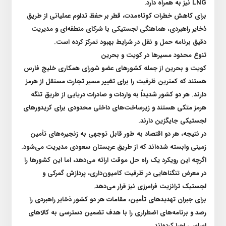
LNG
نیز به همراه دارد
.
برای کاهش خطرات کوتاه‌مدت، قطر بر حفظ تداوم عملیاتی از طریق
ذخایر راهبردی، هماهنگی لجستیکی با شرکای منطقه‌ای و مدیریت
دقیق برنامه حمل و نقل در شرایط بهبود تمرکز کرده است
.
تنوع محدود مسیر‌ها در کویت و بحرین
کویت و بحرین از جمله کشور‌های عضو شورای همکاری خلیج فارس
هستند که کمترین ظرفیت را برای تغییر مسیر تجارت مستقل از هرمز
دارند. هر دو کشور شدیداً به واردات و صادرات دریایی از طریق تنگه
هرمز متکی هستند و زیرساخت‌های داخلی محدودی برای کریدور‌های
لجستیکی جایگزین دارند
.
در نتیجه، هر دو اقتصاد به طور قابل توجهی به زنجیره‌های تأمین
زمینی وابسته شده‌اند که از طریق عربستان سعودی مدیریت می‌شود.
اگرچه این رویکرد یک راه حل موقت ارائه می‌دهد، اما این کشور‌ها را
در معرض تنگنا‌هایی در ظرفیت کامیون‌داری، پردازش گمرکی و
لجستیک ترانزیت فرامرزی نیز قرار می‌دهد
.
برای جبران تهدید‌های تأمین، مقامات هر دو کشور ذخایر راهبردی را
رصد و برنامه‌های اضطراری را با هدف تضمین دسترسی به کالا‌های
اساسی اجرا کرده‌اند
.