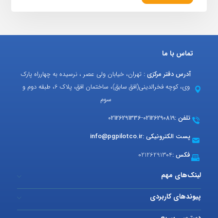
تماس با ما
آدرس دفتر مرکزی :
تهران، خیابان ولی عصر ، نرسیده به چهارراه پارک
وی، کوچه فخرالدینی(افق سابق)، ساختمان افق، پلاک 6، طبقه دوم و
سوم
تلفن :
02126290819
-
02126291336
پست الکترونیکی :
info@pgpilotco.ir
فکس :
02126291304
لینک‌های مهم
پیوندهای کاربردی
دسترسی سریع