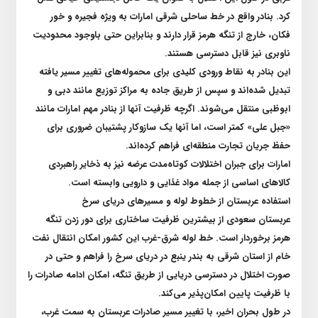
کرد. بنادر واقع در خط ساحلی شرقی امارات به ویژه فجیره و خور
فکان، خارج از تنگه هرمز قرار دارند و بنابراین حتی باوجود محدودیت
ناوبری نیز قابل دسترسی هستند
.
این بنادر به نقاط ورودی کلیدی برای محموله‌های تغییر مسیر یافته
تبدیل شده‌اند و سپس از طریق جاده به مراکز توزیع مانند دبی و
ابوظبی منتقل می‌شوند. اگرچه ظرفیت آنها از بنادر مهم امارات مانند
«جبل علی» کمتر است، اما آنها یک سازوکار پشتیبان ضروری برای
حفظ جریان تجارت منطقه‌ای فراهم کرده‌اند
.
امارات برای جبران اختلالات کوتاه‌مدت عرضه نیز به ذخایر راهبردی
کالا‌های اساسی از جمله مواد غذایی و دارویی وابسته است
.
استفاده عربستان از خطوط لوله و مسیر‌های دریای سرخ
عربستان سعودی از بیشترین ظرفیت ساختاری برای دور زدن تنگه
هرمز برخوردار است. خط لوله شرق-غرب این کشور امکان انتقال نفت
خام از استان شرقی به بندر ینبع در دریای سرخ را فراهم و حتی در
صورت اختلال در دسترسی دریایی از طریق تنگه، امکان ادامه صادرات را
با ظرفیت پایین امکان‌پذیر می‌کند
.
در طول بحران اخیر، با تغییر مسیر صادرات عربستان به سمت غرب،