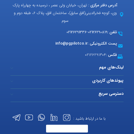
آدرس دفتر مرکزی :
تهران، خیابان ولی عصر ، نرسیده به چهارراه پارک
وی، کوچه فخرالدینی(افق سابق)، ساختمان افق، پلاک 6، طبقه دوم و
سوم
تلفن :
02126290819
-
02126291336
پست الکترونیکی :
info@pgpilotco.ir
فکس :
02126291304
لینک‌های مهم
پیوندهای کاربردی
دسترسی سریع
با ما در ارتباط باشید :