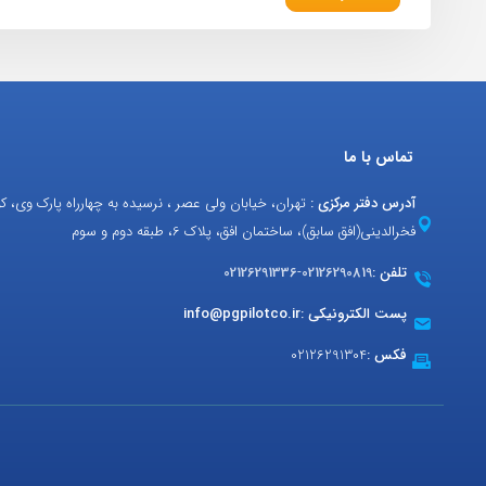
تماس با ما
آدرس دفتر مرکزی :
تهران، خیابان ولی عصر ، نرسیده به چهارراه پارک وی، ک
فخرالدینی(افق سابق)، ساختمان افق، پلاک 6، طبقه دوم و سوم
تلفن :
02126290819
-
02126291336
پست الکترونیکی :
info@pgpilotco.ir
فکس :
02126291304