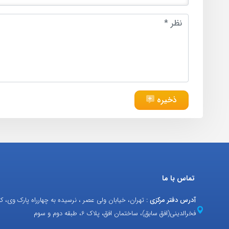
ذخیره
تماس با ما
آدرس دفتر مرکزی :
تهران، خیابان ولی عصر ، نرسیده به چهارراه پارک وی، ک
فخرالدینی(افق سابق)، ساختمان افق، پلاک 6، طبقه دوم و سوم